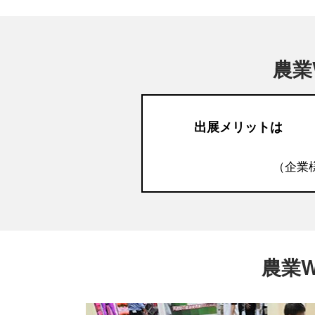
農業
出展メリットは
（企業
農業