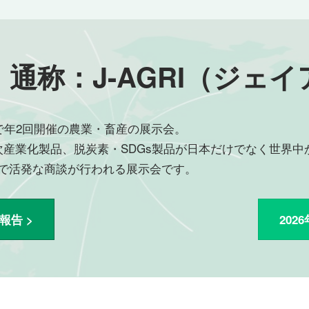
 通称：J-AGRI（ジェ
で年2回開催の農業・畜産の展示会。
次産業化製品、脱炭素・SDGs製品が日本だけでなく世界
で活発な商談が行われる展示会です。
報告 >
202