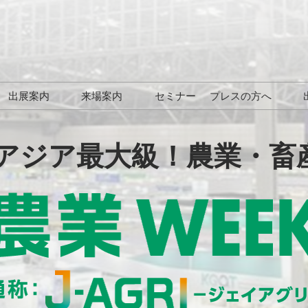
Japa
Engl
出展案内
来場案内
セミナー
プレスの方へ
简体
EXPO
ご契約後から会期当日まで
【東京展】来場案内
ロゴダウンロー
の流れ
/アジア最大級！農業・畜
PO
【九州展】出展社・製品 検
出展ブース事例
索（2026年）
PO
九州展 特別イベント一覧
SDGs EXPO
未来の農機 モデル展示＆実
経営EXPO
演イベント
衛生 EXPO
各種フォーラム プログラム
月 九州展 結果報告
【九州展】出展社・製品検
索サイト 注目企業ランキン
月 東京展 結果報
グ