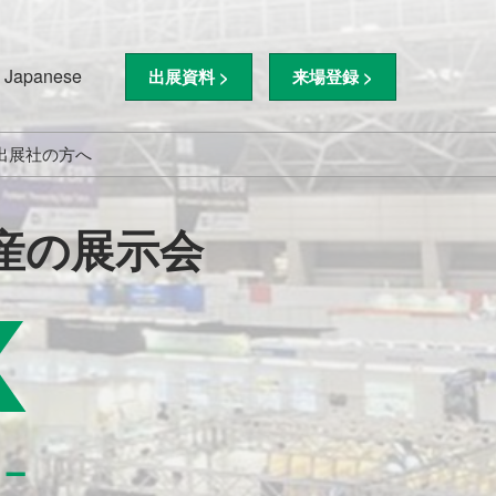
Japanese
出展資料 >
来場登録 >
nese
ish
出展社の方へ
字
ド
【東京展】出展社の方へ
産の展示会
【九州展】出展社の方へ