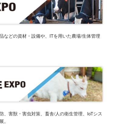
品などの資材・設備や、ITを用いた農場/生体管理
、害獣・害虫対策、畜舎/人の衛生管理、IoTシス
展。