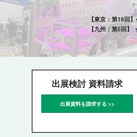
J-
農業WEEK
AGRI
【東京：第16回】
【九州：第5回】 
ジ
ェ
イ
出展検討 資料請求
ア
出展資料を請求する >>
グ