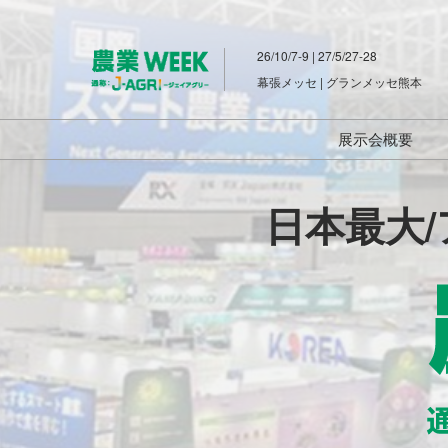
ス
キ
26/10/7-9 | 27/5/27-28
ッ
幕張メッセ | グランメッセ熊本
プ
し
て
展示会概要
進
農
スマート農業
む
日本最大
農業資材EX
業
畜産資材EX
農業 脱炭素・
WEEK（通
次世代 農業
畜産 予防・
称：
2026年5
2025年10
告