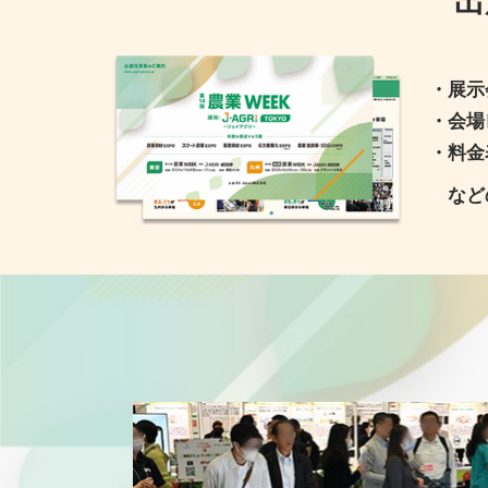
・展示
・会場
・料金
など