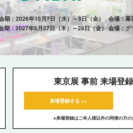
注目の製品特集 一覧（2026
の理念
年）
会期：2026年10月7日（水）～9日（金） 会場：
展示会・セミナー参加ポリ
会期：2027年5月27日（木）～28日（金） 会場：
シー
東京展 事前 来場登
来場登録する >>
※来場登録はご本人様以外の同僚の方の