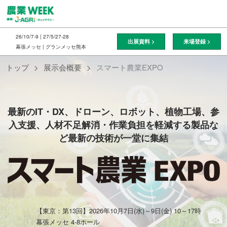
ス
キ
ッ
26/10/7-9 | 27/5/27-28
出展資料 >
来場登録 >
プ
幕張メッセ | グランメッセ熊本
し
ス
トップ
展示会概要
スマート農業EXPO
て
進
マ
む
最新のIT・DX、ドローン、ロボット、植物工場、参
入支援、人材不足解消・作業負担を軽減する製品な
ー
ど最新の技術が一堂に集結
ト
農
【東京：第13回】2026年10月7日(水)～9日(金) 10～17時
幕張メッセ 4-8ホール