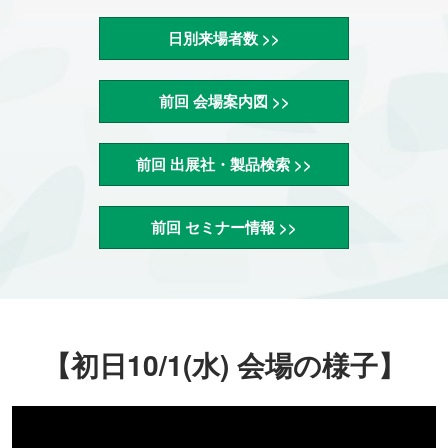
日別来場者数 >>
前回 会場案内図 >>
前回 出展社・製品検索 >>
前回 セミナー情報 >>
【初日10/1(水) 会場の様子】