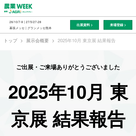
ス
キ
ッ
26/10/7-9 | 27/5/27-28
出展資料 >
来場登録 >
プ
幕張メッセ | グランメッセ熊本
し
トップ
展示会概要
2025年10月 東京展 結果報告
て
進
む
ご出展・ご来場ありがとうございました
2025年10月 東
京展 結果報告