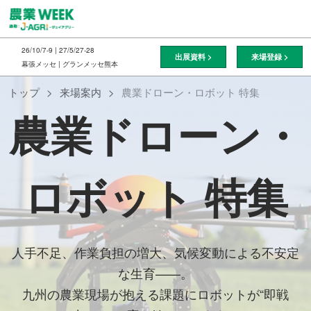
ス
キ
ッ
26/10/7-9 | 27/5/27-28
出展資料 >
来場登録 >
プ
幕張メッセ | グランメッセ熊本
し
トップ
来場案内
農業ドローン・ロボット 特集
て
農業ドローン・
進
む
ロボット 特集
人手不足、作業負担の増大、気候変動による不安定
な生育——。
九州の農業現場が抱える課題にロボットが“即戦