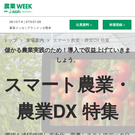
ス
キ
ッ
26/10/7-9 | 27/5/27-28
出展資料 >
来場登録 >
プ
幕張メッセ | グランメッセ熊本
し
トップ
来場案内
スマート農業・農業DX 特集
て
進
儲かる農業実践のため！導入で収益上げていきま
む
しょう、
スマート農業・
農業DX 特集
圃場を遠隔管理し省力化、営農システムでデータ分