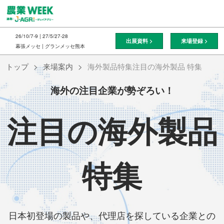
ス
キ
ッ
26/10/7-9 | 27/5/27-28
出展資料 >
来場登録 >
プ
幕張メッセ | グランメッセ熊本
し
トップ
来場案内
海外製品特集注目の海外製品 特集
て
進
海外の注目企業が勢ぞろい！
む
注目の海外製品
特集
日本初登場の製品や、代理店を探している企業との